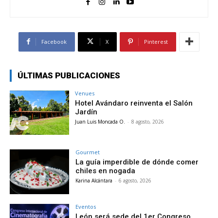
Facebook
X
Pinterest
ÚLTIMAS PUBLICACIONES
Venues
Hotel Avándaro reinventa el Salón
Jardín
Juan Luis Moncada O.
-
8 agosto, 2026
Gourmet
La guía imperdible de dónde comer
chiles en nogada
Karina Alcántara
-
6 agosto, 2026
Eventos
León será sede del 1er Congreso