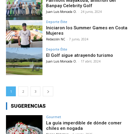
Fairmont Mayakoba, anfitrión del
Banpay Celebrity Golf
Juan Luis Moncada O.
-
24 junio, 2024
Deporte Élite
Iniciaron los Summer Games en Costa
Mujeres
Redacción NC
-
7 junio, 2024
Deporte Élite
El Golf sigue atrayendo turismo
Juan Luis Moncada O.
-
17 abril, 2024
1
2
3
SUGERENCIAS
Gourmet
La guía imperdible de dónde comer
chiles en nogada