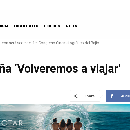
MIUM
HIGHLIGHTS
LÍDERES
NC TV
n será sede del 1er Congreso Cinematográfico del Bajío
Aeroméxico patrocinador oficial de la NFL en México
a ‘Volveremos a viajar’
Faceb
Share