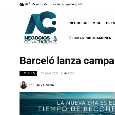
C
20
Mexico City
viernes, agosto 7, 2026
NEGOCIOS
MICE
PRE
ÚLTIMAS PUBLICACIONES
Leó
Barceló lanza campañ
17 abril, 2020
2503
HOTELES
por
Ilse Valencia