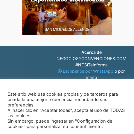
Acerca de
NEGOCIOSYCONVENCIONES.COM
#NCSíTeInforma
Escríbenos por WhatsApp
o por
mail a
contacto@negociosyconvenciones.com
Este sitio web usa cookies propias y de terceros para
brindarle una mejor experiencia, recordando sus
preferencias.
Al hacer clic en "Aceptar todas", acepta el uso de TODAS
las cookies.
Sin embargo, puede ingresar en "Configuración de
© Negocios y Convenciones
cookies" para personalizar su consentimiento.