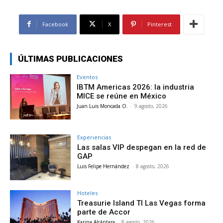
Facebook
X
Pinterest
ÚLTIMAS PUBLICACIONES
Eventos
IBTM Americas 2026: la industria
MICE se reúne en México
Juan Luis Moncada O.
-
9 agosto, 2026
Experiencias
Las salas VIP despegan en la red de
GAP
Luis Felipe Hernández
-
8 agosto, 2026
Hoteles
Treasurie Island TI Las Vegas forma
parte de Accor
Karina Alcántara
-
8 agosto, 2026