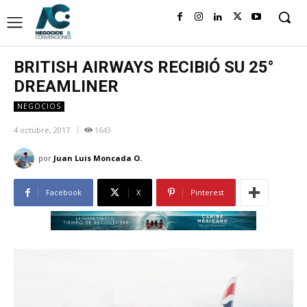
BRITISH AIRWAYS RECIBIÓ SU 25°
DREAMLINER
NEGOCIOS
4 octubre, 2017
1643
por
Juan Luis Moncada O.
Facebook
X
Pinterest