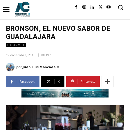
BRONSON, EL NUEVO SABOR DE
GUADALAJARA
GOURMET
12 diciembre, 2016
1970
por
Juan Luis Moncada O.
Facebook
X
Pinterest