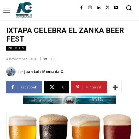
IXTAPA CELEBRA EL ZANKA BEER
FEST
PREMIUM
4 noviembre, 2016
1881
por
Juan Luis Moncada O.
Facebook
X
Pinterest