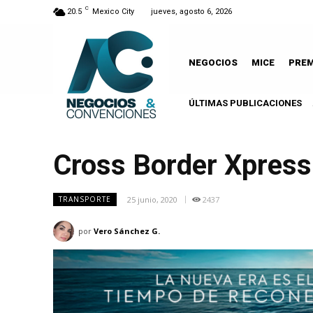
C
20.5
Mexico City
jueves, agosto 6, 2026
NEGOCIOS
MICE
PRE
ÚLTIMAS PUBLICACIONES
A
Cross Border Xpress
25 junio, 2020
2437
TRANSPORTE
por
Vero Sánchez G.