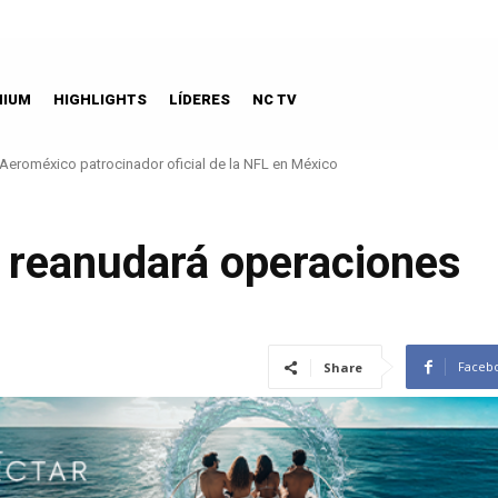
MIUM
HIGHLIGHTS
LÍDERES
NC TV
eroméxico patrocinador oficial de la NFL en México
La guía imperdible de dónde comer chiles en nogada
 reanudará operaciones
Faceb
Share