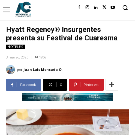
Hyatt Regency® Insurgentes
presenta su Festival de Cuaresma
HOTELES
3 marzo, 2025
1858
por
Juan Luis Moncada O.
Facebook
X
Pinterest