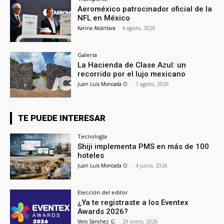
Aeroméxico patrocinador oficial de la
NFL en México
Karina Alcántara
-
4 agosto, 2026
Galería
La Hacienda de Clase Azul: un
recorrido por el lujo mexicano
Juan Luis Moncada O.
-
1 agosto, 2026
TE PUEDE INTERESAR
Tecnología
Shiji implementa PMS en más de 100
hoteles
Juan Luis Moncada O.
-
4 junio, 2026
Elección del editor
¿Ya te registraste a los Eventex
Awards 2026?
Vero Sánchez G.
-
29 enero, 2026