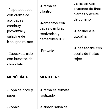
camarón con
-Crema de
crutones de finas
-Pulpo adobado
cilantro.
hierbas y aceite
con crema de
de comino.
ajo, papas
-Romeritos con
cambray
papas cambray
provenzal y
-Bacalao a la
rostizadas y
saladine de
vizcaína.
camarones u12.
lechugas mixtas.
-Cheesecake con
-Brownie.
-Cupcakes, nido
coulis de frutos
con huevitos de
rojos.
chocolate.
MENÚ DÍA 4
MENÚ DÍA 5
-Sopa de poro y
-Crema de tomate
papa.
rostizado.
-Robalo
-Salmón salsa de