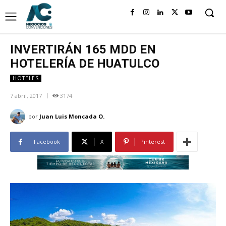
INVERTIRÁN 165 MDD EN
HOTELERÍA DE HUATULCO
HOTELES
7 abril, 2017
3174
por
Juan Luis Moncada O.
Facebook
X
Pinterest