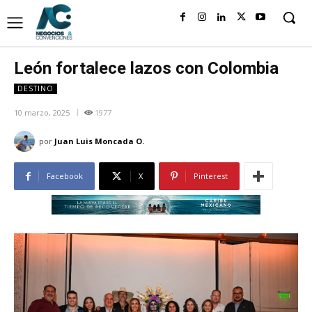
León fortalece lazos con Colombia
DESTINO
10 marzo, 2025
1977
por
Juan Luis Moncada O.
Facebook
X
Pinterest