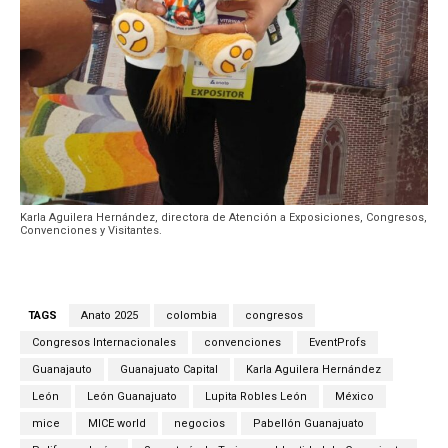
Karla Aguilera Hernández, directora de Atención a Exposiciones, Congresos,
Convenciones y Visitantes.
TAGS
Anato 2025
colombia
congresos
Congresos Internacionales
convenciones
EventProfs
Guanajauto
Guanajuato Capital
Karla Aguilera Hernández
León
León Guanajuato
Lupita Robles León
México
mice
MICE world
negocios
Pabellón Guanajuato