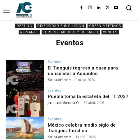
DESTINO
DIVERSIDAD E INCLUSIÓN
GREEN MEETINGS
ROMANCE
TURISMO MÉDICO Y DE SALUD
VENUES
Eventos
Eventos
El Tianguis regresó a casa para
consolidar a Acapulco
Karina Alcántara
-
2 mayo, 2026
Eventos
Puebla toma la estafeta del TT 2027
Juan Luis Moncada O.
-
30 abril, 2026
Eventos
México celebra medio siglo de
Tianguis Turístico
Karina Alcántara
-
14 abril, 2026