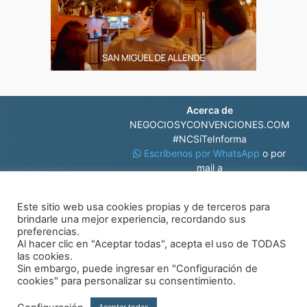
Acerca de
NEGOCIOSYCONVENCIONES.COM
#NCSíTeInforma
Escríbenos por WhatsApp
o por
mail a
contacto@negociosyconvenciones.com
Este sitio web usa cookies propias y de terceros para
brindarle una mejor experiencia, recordando sus
preferencias.
Al hacer clic en "Aceptar todas", acepta el uso de TODAS
las cookies.
Sin embargo, puede ingresar en "Configuración de
© Negocios y Convenciones
cookies" para personalizar su consentimiento.