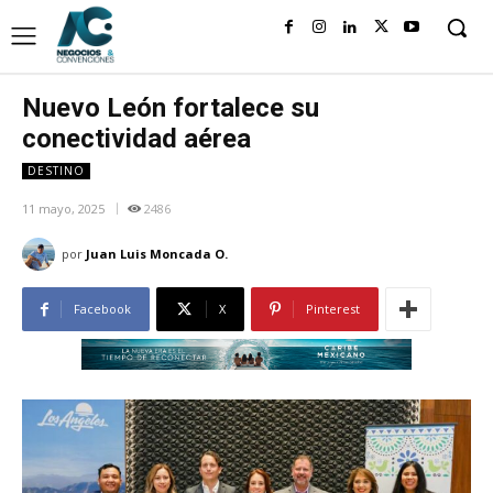
Nuevo León fortalece su
conectividad aérea
DESTINO
11 mayo, 2025
2486
por
Juan Luis Moncada O.
Facebook
X
Pinterest