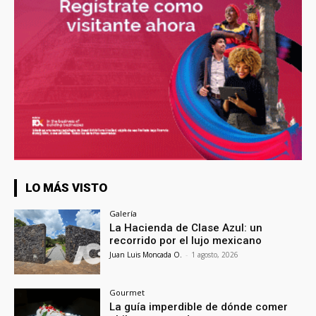
LO MÁS VISTO
Galería
La Hacienda de Clase Azul: un
recorrido por el lujo mexicano
Juan Luis Moncada O.
-
1 agosto, 2026
Gourmet
La guía imperdible de dónde comer