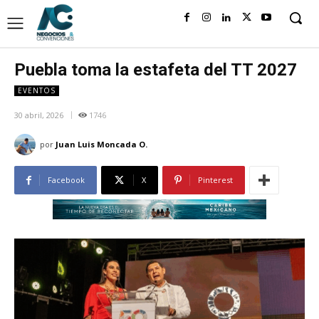
Puebla toma la estafeta del TT 2027
EVENTOS
30 abril, 2026
1746
por
Juan Luis Moncada O.
Facebook
X
Pinterest