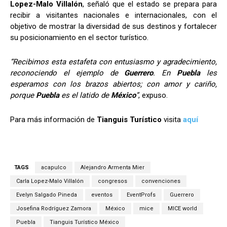
Lopez-Malo Villalón
, señaló que el estado se prepara para
recibir a visitantes nacionales e internacionales, con el
objetivo de mostrar la diversidad de sus destinos y fortalecer
su posicionamiento en el sector turístico.
“Recibimos esta estafeta con entusiasmo y agradecimiento,
reconociendo el ejemplo de
Guerrero
. En
Puebla
les
esperamos con los brazos abiertos; con amor y cariño,
porque
Puebla
es el latido de
México
”
, expuso.
Para más información de
Tianguis Turístico
visita
aquí
TAGS
acapulco
Alejandro Armenta Mier
Carla Lopez-Malo Villalón
congresos
convenciones
Evelyn Salgado Pineda
eventos
EventProfs
Guerrero
Josefina Rodríguez Zamora
México
mice
MICE world
Puebla
Tianguis Turístico México