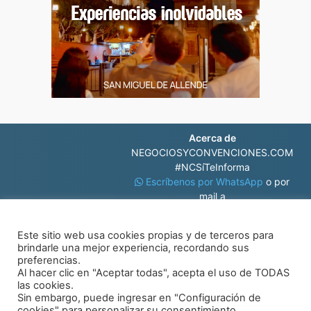
Acerca de
NEGOCIOSYCONVENCIONES.COM
#NCSíTeInforma
Escríbenos por WhatsApp
o por
mail a
contacto@negociosyconvenciones.com
Este sitio web usa cookies propias y de terceros para
brindarle una mejor experiencia, recordando sus
preferencias.
Al hacer clic en "Aceptar todas", acepta el uso de TODAS
las cookies.
Sin embargo, puede ingresar en "Configuración de
© Negocios y Convenciones
cookies" para personalizar su consentimiento.