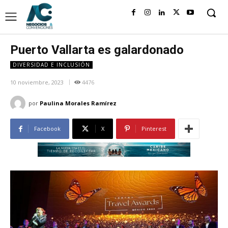
Puerto Vallarta es galardonado
DIVERSIDAD E INCLUSIÓN
10 noviembre, 2023
4476
por
Paulina Morales Ramírez
Facebook
X
Pinterest