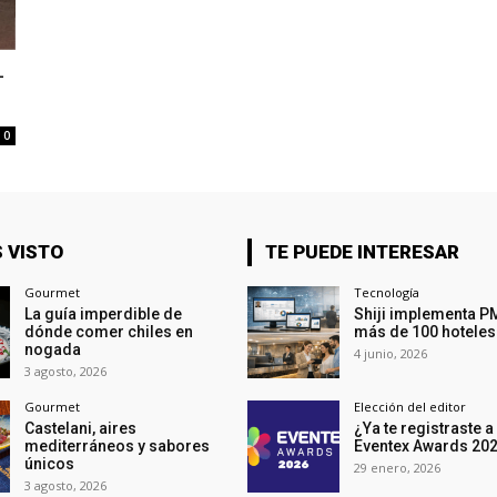
–
0
 VISTO
TE PUEDE INTERESAR
Gourmet
Tecnología
La guía imperdible de
Shiji implementa P
dónde comer chiles en
más de 100 hoteles
nogada
4 junio, 2026
3 agosto, 2026
Gourmet
Elección del editor
Castelani, aires
¿Ya te registraste a
mediterráneos y sabores
Eventex Awards 20
únicos
29 enero, 2026
3 agosto, 2026