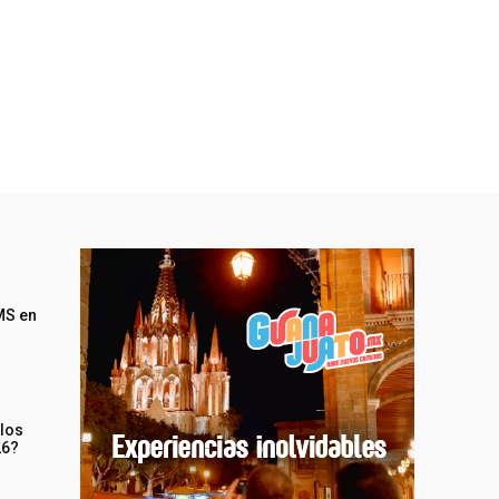
MS en
 los
26?