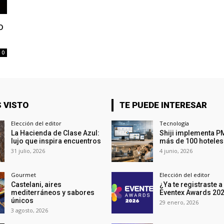
o
0
 VISTO
TE PUEDE INTERESAR
Elección del editor
Tecnología
La Hacienda de Clase Azul:
Shiji implementa P
lujo que inspira encuentros
más de 100 hoteles
31 julio, 2026
4 junio, 2026
Gourmet
Elección del editor
Castelani, aires
¿Ya te registraste a
mediterráneos y sabores
Eventex Awards 20
únicos
29 enero, 2026
3 agosto, 2026