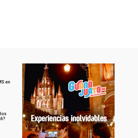
MS en
 los
26?