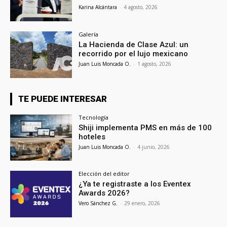
Karina Alcántara
-
4 agosto, 2026
Galería
La Hacienda de Clase Azul: un
recorrido por el lujo mexicano
Juan Luis Moncada O.
-
1 agosto, 2026
TE PUEDE INTERESAR
Tecnología
Shiji implementa PMS en más de 100
hoteles
Juan Luis Moncada O.
-
4 junio, 2026
Elección del editor
¿Ya te registraste a los Eventex
Awards 2026?
Vero Sánchez G.
-
29 enero, 2026