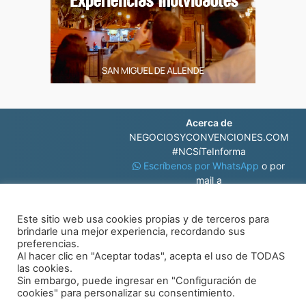
Acerca de
NEGOCIOSYCONVENCIONES.COM
#NCSíTeInforma
Escríbenos por WhatsApp
o por
mail a
contacto@negociosyconvenciones.com
Este sitio web usa cookies propias y de terceros para
brindarle una mejor experiencia, recordando sus
preferencias.
Al hacer clic en "Aceptar todas", acepta el uso de TODAS
las cookies.
Sin embargo, puede ingresar en "Configuración de
© Negocios y Convenciones
cookies" para personalizar su consentimiento.