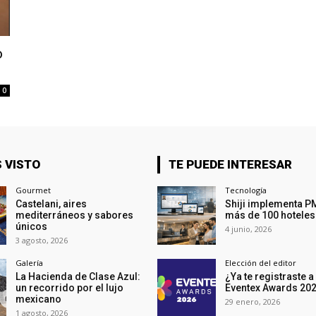
o
0
 VISTO
TE PUEDE INTERESAR
Gourmet
Tecnología
Castelani, aires
Shiji implementa P
mediterráneos y sabores
más de 100 hoteles
únicos
4 junio, 2026
3 agosto, 2026
Galería
Elección del editor
La Hacienda de Clase Azul:
¿Ya te registraste a
un recorrido por el lujo
Eventex Awards 20
mexicano
29 enero, 2026
1 agosto, 2026