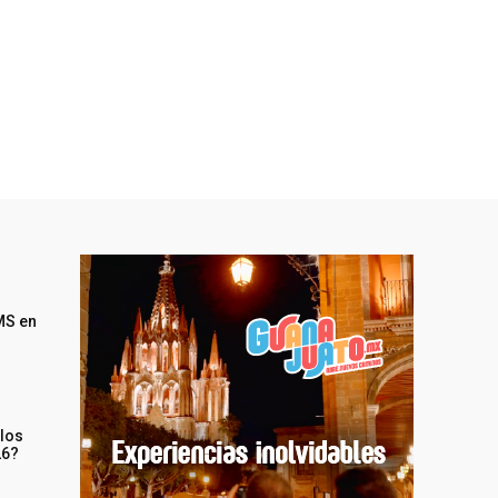
MS en
 los
26?