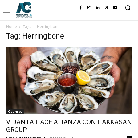
Home
Tags
Herringbone
Tag: Herringbone
Gourmet
VIDANTA HACE ALIANZA CON HAKKASAN
GROUP
Juan Luis Moncada O.
-
8 febrero, 2017