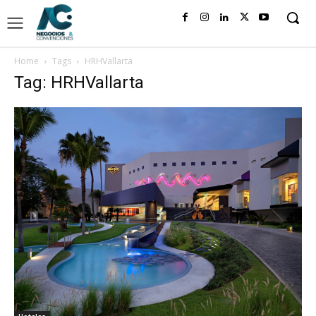
Home
Tags
HRHVallarta
Tag: HRHVallarta