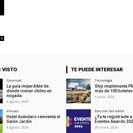
0
 VISTO
TE PUEDE INTERESAR
Gourmet
Tecnología
La guía imperdible de
Shiji implementa P
dónde comer chiles en
más de 100 hoteles
nogada
4 junio, 2026
6 agosto, 2026
Venues
Elección del editor
Hotel Avándaro reinventa el
¿Ya te registraste a
Salón Jardín
Eventex Awards 20
8 agosto, 2026
29 enero, 2026