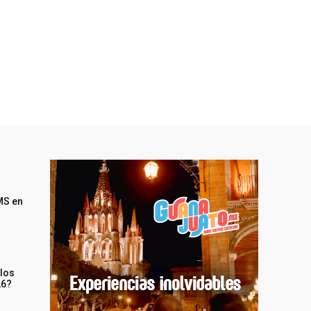
MS en
 los
26?