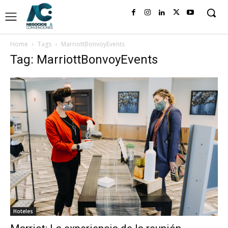
Home
Tags
MarriottBonvoyEvents
Tag: MarriottBonvoyEvents
Hoteles