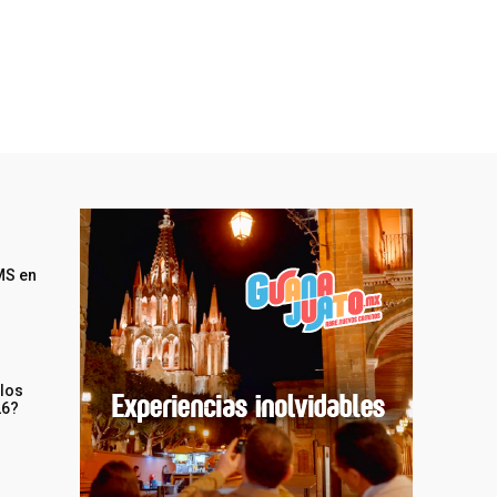
MS en
 los
26?