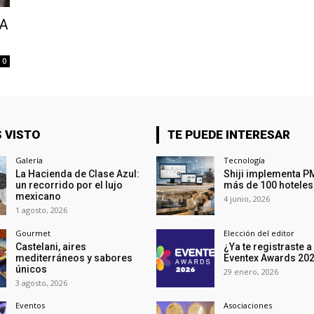
RA
0
 VISTO
TE PUEDE INTERESAR
Galería
Tecnología
La Hacienda de Clase Azul:
Shiji implementa P
un recorrido por el lujo
más de 100 hoteles
mexicano
4 junio, 2026
1 agosto, 2026
Gourmet
Elección del editor
Castelani, aires
¿Ya te registraste a
mediterráneos y sabores
Eventex Awards 20
únicos
29 enero, 2026
3 agosto, 2026
Eventos
Asociaciones