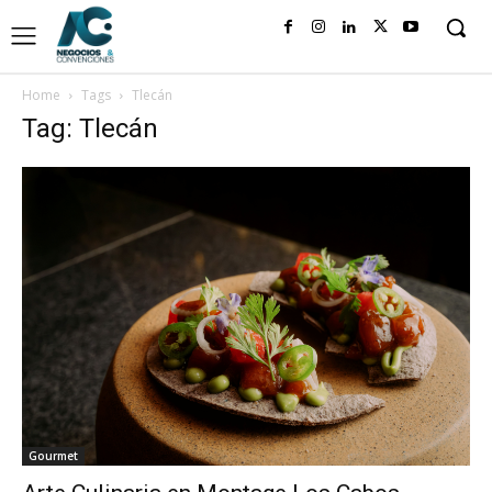
Home
Tags
Tlecán
Tag: Tlecán
Gourmet