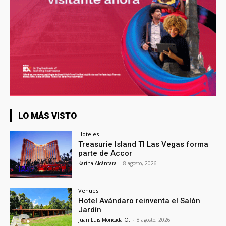
LO MÁS VISTO
Hoteles
Treasurie Island TI Las Vegas forma
parte de Accor
Karina Alcántara
-
8 agosto, 2026
Venues
Hotel Avándaro reinventa el Salón
Jardín
Juan Luis Moncada O.
-
8 agosto, 2026