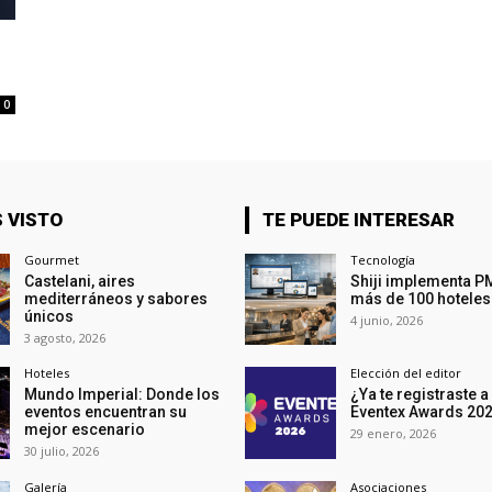
0
 VISTO
TE PUEDE INTERESAR
Gourmet
Tecnología
Castelani, aires
Shiji implementa P
mediterráneos y sabores
más de 100 hoteles
únicos
4 junio, 2026
3 agosto, 2026
Hoteles
Elección del editor
Mundo Imperial: Donde los
¿Ya te registraste a
eventos encuentran su
Eventex Awards 20
mejor escenario
29 enero, 2026
30 julio, 2026
Galería
Asociaciones