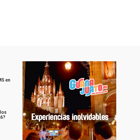
MS en
 los
26?