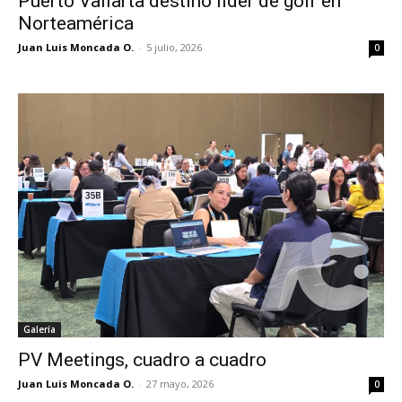
Puerto Vallarta destino líder de golf en
Norteamérica
Juan Luis Moncada O.
-
5 julio, 2026
0
Galería
PV Meetings, cuadro a cuadro
Juan Luis Moncada O.
-
27 mayo, 2026
0