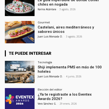
La guía imperdible de dónde comer
chiles en nogada
Karina Alcántara
-
3 agosto, 2026
Gourmet
Castelani, aires mediterráneos y
sabores únicos
Juan Luis Moncada O.
-
3 agosto, 2026
TE PUEDE INTERESAR
Tecnología
Shiji implementa PMS en más de 100
hoteles
Juan Luis Moncada O.
-
4 junio, 2026
Elección del editor
¿Ya te registraste a los Eventex
Awards 2026?
Vero Sánchez G.
-
29 enero, 2026