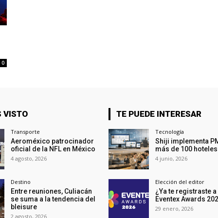
0
 VISTO
TE PUEDE INTERESAR
Transporte
Tecnología
Aeroméxico patrocinador
Shiji implementa P
oficial de la NFL en México
más de 100 hoteles
4 agosto, 2026
4 junio, 2026
Destino
Elección del editor
Entre reuniones, Culiacán
¿Ya te registraste a
se suma a la tendencia del
Eventex Awards 20
bleisure
29 enero, 2026
2 agosto, 2026