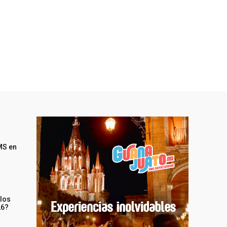
MS en
 los
26?