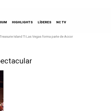
MIUM
HIGHLIGHTS
LÍDERES
NC TV
Treasurie Island TI Las Vegas forma parte de Accor
pectacular