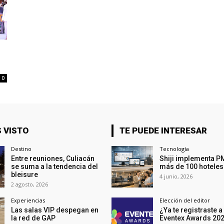
0
 VISTO
TE PUEDE INTERESAR
Destino
Tecnología
Entre reuniones, Culiacán
Shiji implementa P
se suma a la tendencia del
más de 100 hoteles
bleisure
4 junio, 2026
2 agosto, 2026
Experiencias
Elección del editor
Las salas VIP despegan en
¿Ya te registraste a
la red de GAP
Eventex Awards 20