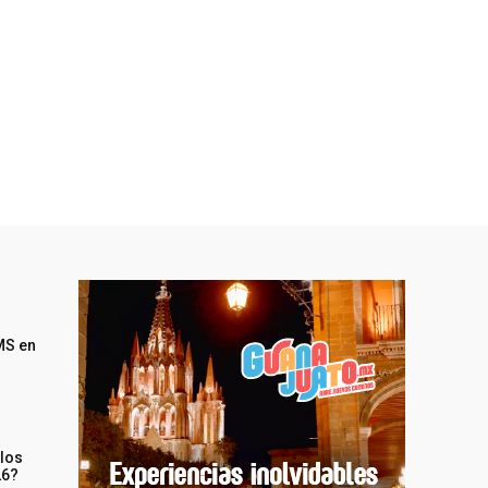
MS en
 los
26?