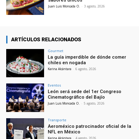
Juan Luis Moncada O.
-
3 agosto, 2026
ARTÍCULOS RELACIONADOS
Gourmet
La guía imperdible de dónde comer
chiles en nogada
Karina Alcántara
-
6 agosto, 2026
Eventos
León será sede del 1er Congreso
Cinematográfico del Bajío
Juan Luis Moncada O.
-
5 agosto, 2026
Transporte
Aeroméxico patrocinador oficial de la
NFL en México
Karina Alcántara
-
4 agosto, 2026