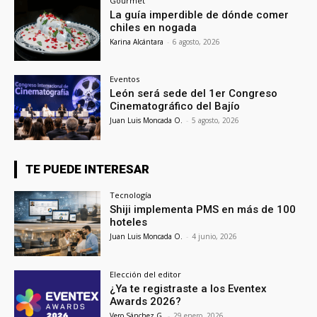
Gourmet
La guía imperdible de dónde comer
chiles en nogada
Karina Alcántara
-
6 agosto, 2026
Eventos
León será sede del 1er Congreso
Cinematográfico del Bajío
Juan Luis Moncada O.
-
5 agosto, 2026
TE PUEDE INTERESAR
Tecnología
Shiji implementa PMS en más de 100
hoteles
Juan Luis Moncada O.
-
4 junio, 2026
Elección del editor
¿Ya te registraste a los Eventex
Awards 2026?
Vero Sánchez G.
-
29 enero, 2026