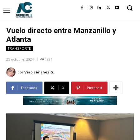
Vuelo directo entre Manzanillo y
Atlanta
TRANSPORTE
25 octubre, 2024
1891
por
Vero Sánchez G.
Facebook
X
Pinterest