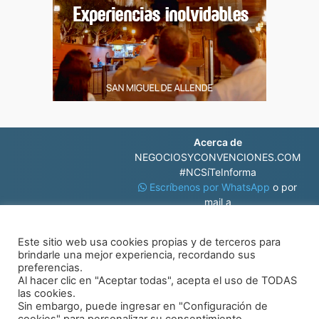
Acerca de
NEGOCIOSYCONVENCIONES.COM
#NCSíTeInforma
Escríbenos por WhatsApp
o por
mail a
contacto@negociosyconvenciones.com
Este sitio web usa cookies propias y de terceros para
brindarle una mejor experiencia, recordando sus
preferencias.
Al hacer clic en "Aceptar todas", acepta el uso de TODAS
las cookies.
Sin embargo, puede ingresar en "Configuración de
© Negocios y Convenciones