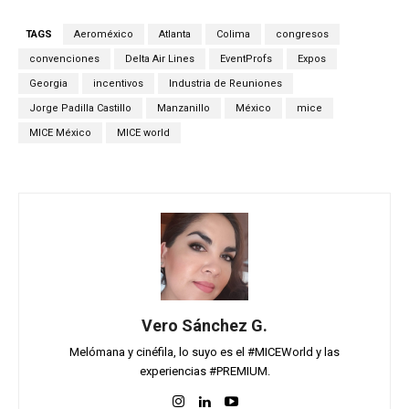
TAGS
Aeroméxico
Atlanta
Colima
congresos
convenciones
Delta Air Lines
EventProfs
Expos
Georgia
incentivos
Industria de Reuniones
Jorge Padilla Castillo
Manzanillo
México
mice
MICE México
MICE world
Vero Sánchez G.
Melómana y cinéfila, lo suyo es el #MICEWorld y las
experiencias #PREMIUM.