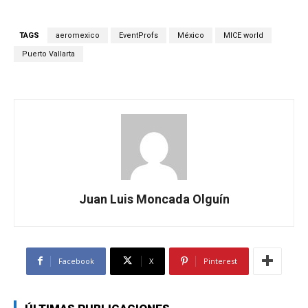
TAGS
aeromexico
EventProfs
México
MICE world
Puerto Vallarta
Juan Luis Moncada Olguín
Facebook
X
Pinterest