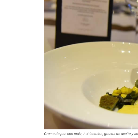
Crema de pan con maíz, huitlacoche, granos de aceite y ac