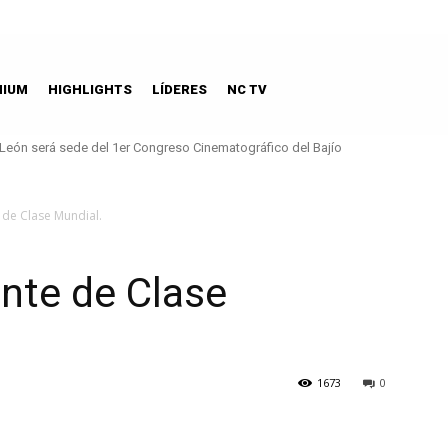
MIUM
HIGHLIGHTS
LÍDERES
NC TV
León será sede del 1er Congreso Cinematográfico del Bajío
 de Clase Mundial.
nte de Clase
1673
0