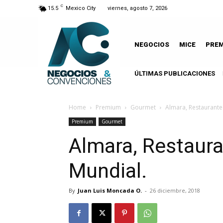
C
15.5
Mexico City
viernes, agosto 7, 2026
NEGOCIOS
MICE
PRE
ÚLTIMAS PUBLICACIONES
Home
Premium
Gourmet
Almara, Restaurante
Premium
Gourmet
Almara, Restaura
Mundial.
By
Juan Luis Moncada O.
-
26 diciembre, 2018