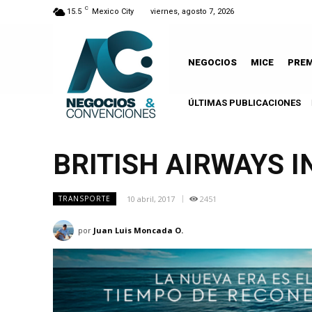
C
15.5
Mexico City
viernes, agosto 7, 2026
NEGOCIOS
MICE
PRE
ÚLTIMAS PUBLICACIONES
BRITISH AIRWAYS 
10 abril, 2017
2451
TRANSPORTE
por
Juan Luis Moncada O.