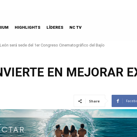
MIUM
HIGHLIGHTS
LÍDERES
NC TV
León será sede del 1er Congreso Cinematográfico del Bajío
Aeroméxico patrocinador oficial de la NFL en México
INVIERTE EN MEJORAR E
Faceb
Share