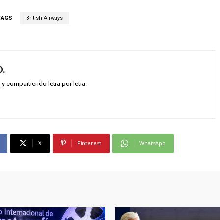
TAGS
British Airways
O.
 compartiendo letra por letra.
X
Pinterest
WhatsApp