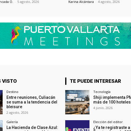
ncada O.
-
5 agosto, 2026
Karina Alcántara
-
4 agosto, 2026
 VISTO
TE PUEDE INTERESAR
Destino
Tecnología
Entre reuniones, Culiacán
Shiji implementa P
se suma a la tendencia del
más de 100 hoteles
bleisure
4 junio, 2026
2 agosto, 2026
Galería
Elección del editor
La Hacienda de Clase Azul:
¿Ya te registraste a