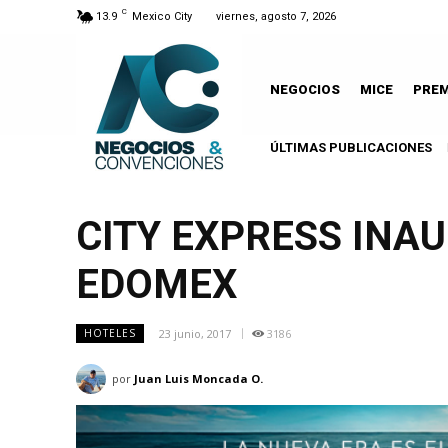
C
13.9
Mexico City
viernes, agosto 7, 2026
NEGOCIOS
MICE
PRE
ÚLTIMAS PUBLICACIONES
CITY EXPRESS INA
EDOMEX
23 junio, 2017
3186
HOTELES
por
Juan Luis Moncada O.