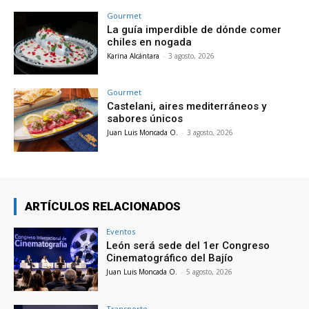
Gourmet
La guía imperdible de dónde comer
chiles en nogada
Karina Alcántara
-
3 agosto, 2026
Gourmet
Castelani, aires mediterráneos y
sabores únicos
Juan Luis Moncada O.
-
3 agosto, 2026
ARTÍCULOS RELACIONADOS
Eventos
León será sede del 1er Congreso
Cinematográfico del Bajío
Juan Luis Moncada O.
-
5 agosto, 2026
Transporte