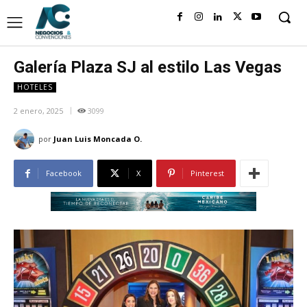
Galería Plaza SJ al estilo Las Vegas
HOTELES
2 enero, 2025
3099
por
Juan Luis Moncada O.
Facebook
X
Pinterest