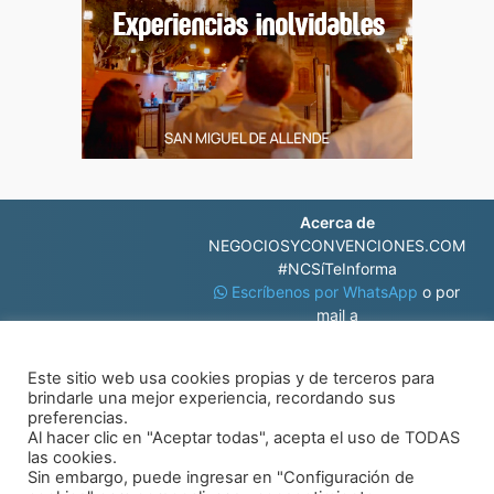
Acerca de
NEGOCIOSYCONVENCIONES.COM
#NCSíTeInforma
Escríbenos por WhatsApp
o por
mail a
contacto@negociosyconvenciones.com
Este sitio web usa cookies propias y de terceros para
brindarle una mejor experiencia, recordando sus
preferencias.
Al hacer clic en "Aceptar todas", acepta el uso de TODAS
las cookies.
Sin embargo, puede ingresar en "Configuración de
© Negocios y Convenciones