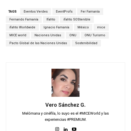
TAGS
Eventos Verdes
EventProfs
Fer Famanía
Fernando Famanía
Ifahto
ifahto SOStenible
ifahto Worldwide
Ignacio Famanía
México
mice
MICE world
Naciones Unidas
ONU
ONU Turismo
Pacto Global de las Naciones Unidas
Sostenibilidad
Vero Sánchez G.
Melómana y cinéfila, lo suyo es el #MICEWorld y las
experiencias #PREMIUM.