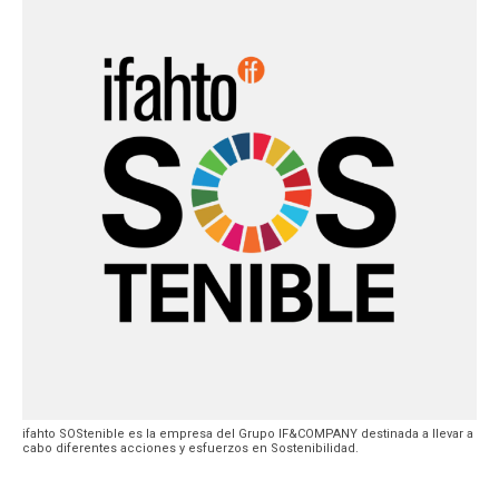
ifahto SOStenible es la empresa del Grupo IF&COMPANY destinada a llevar a
cabo diferentes acciones y esfuerzos en Sostenibilidad.