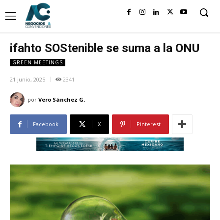
ifahto SOStenible se suma a la ONU
GREEN MEETINGS
21 junio, 2025
2341
por
Vero Sánchez G.
Facebook
X
Pinterest