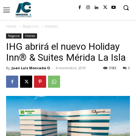
Home
Negocios
Hoteles
Negocios
Hoteles
IHG abrirá el nuevo Holiday
Inn® & Suites Mérida La Isla
By
Juan Luis Moncada O.
-
4 noviembre, 2019
3183
0