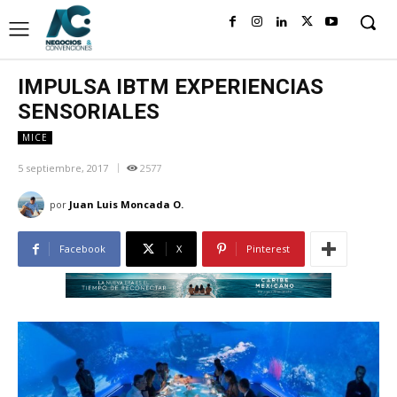
IMPULSA IBTM EXPERIENCIAS
SENSORIALES
MICE
5 septiembre, 2017
2577
por
Juan Luis Moncada O.
Facebook
X
Pinterest