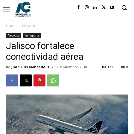
Home
Negocios
Negocios
Transporte
Jalisco fortalece
conectividad aérea
By
Juan Luis Moncada O.
-
17 septiembre, 2018
1703
0