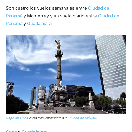
Son cuatro los vuelos semanales entre
Ciudad de
Panamá
y Monterrey y un vuelo diario entre
Ciudad de
Panamá
y
Guadalajara
.
Copa Air Lines
vuela frecuentemente a la
Ciudad de México
.
Copa
y
Guadalajara