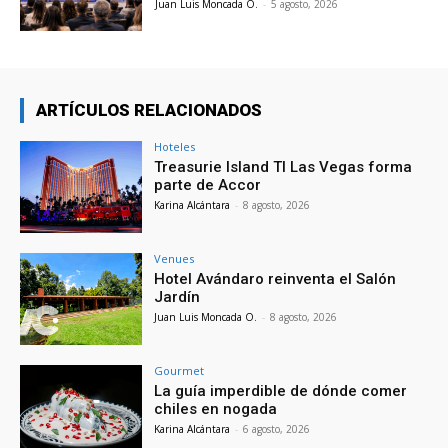
Juan Luis Moncada O.
-
5 agosto, 2026
ARTÍCULOS RELACIONADOS
Hoteles
Treasurie Island TI Las Vegas forma
parte de Accor
Karina Alcántara
-
8 agosto, 2026
Venues
Hotel Avándaro reinventa el Salón
Jardín
Juan Luis Moncada O.
-
8 agosto, 2026
Gourmet
La guía imperdible de dónde comer
chiles en nogada
Karina Alcántara
-
6 agosto, 2026