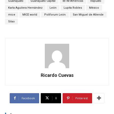
Guanajuato
Guanajuato Capital
IBTM Americas
Irapuato
Karla Aguilera Hernández
León
Lupita Robles
México
mice
MICE world
Poliforum León
San Miguel de Allende
Silao
Ricardo Cuevas
Facebook
X
Pinterest