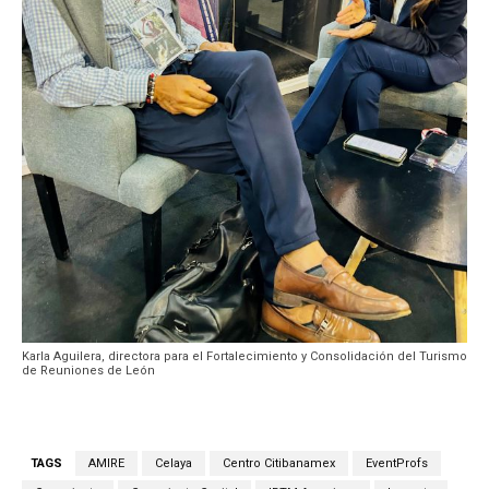
Karla Aguilera, directora para el Fortalecimiento y Consolidación del Turismo
de Reuniones de León
TAGS
AMIRE
Celaya
Centro Citibanamex
EventProfs