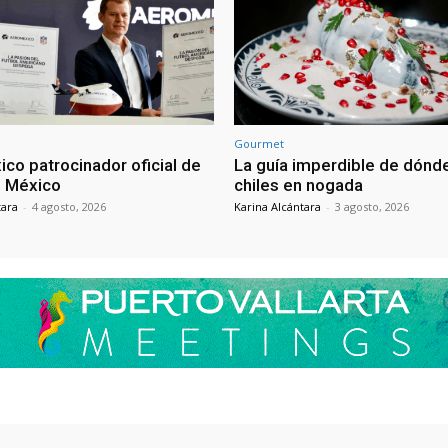
Gourmet
co patrocinador oficial de
La guía imperdible de dón
n México
chiles en nogada
tara
-
4 agosto, 2026
Karina Alcántara
-
3 agosto, 2026