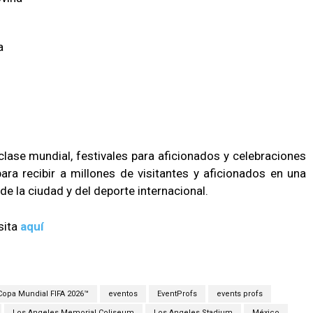
a
ase mundial, festivales para aficionados y celebraciones
ra recibir a millones de visitantes y aficionados en una
de la ciudad y del deporte internacional.
sita
aquí
Copa Mundial FIFA 2026™
eventos
EventProfs
events profs
Los Angeles Memorial Coliseum
Los Angeles Stadium
México