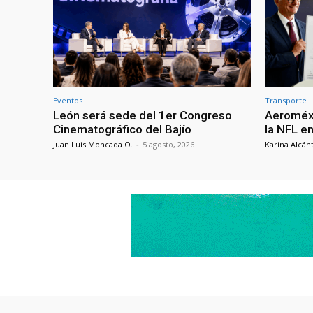
Eventos
Transporte
León será sede del 1er Congreso
Aeroméxi
Cinematográfico del Bajío
la NFL e
Juan Luis Moncada O.
-
5 agosto, 2026
Karina Alcán