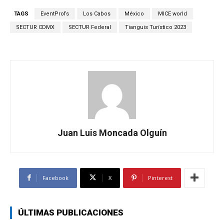
TAGS
EventProfs
Los Cabos
México
MICE world
SECTUR CDMX
SECTUR Federal
Tianguis Turístico 2023
Juan Luis Moncada Olguín
Facebook
X
Pinterest
ÚLTIMAS PUBLICACIONES