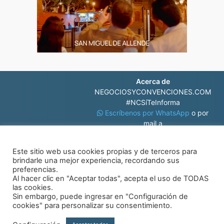
Acerca de
NEGOCIOSYCONVENCIONES.COM
#NCSíTeInforma
Escríbenos por WhatsApp
o por
mail a
contacto@negociosyconvenciones.com
Este sitio web usa cookies propias y de terceros para
brindarle una mejor experiencia, recordando sus
preferencias.
Al hacer clic en "Aceptar todas", acepta el uso de TODAS
las cookies.
Sin embargo, puede ingresar en "Configuración de
© Negocios y Convenciones
cookies" para personalizar su consentimiento.