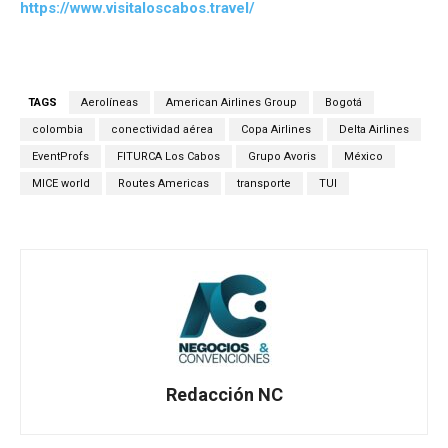
https://www.visitaloscabos.travel/
TAGS
Aerolíneas
American Airlines Group
Bogotá
colombia
conectividad aérea
Copa Airlines
Delta Airlines
EventProfs
FITURCA Los Cabos
Grupo Avoris
México
MICE world
Routes Americas
transporte
TUI
Redacción NC