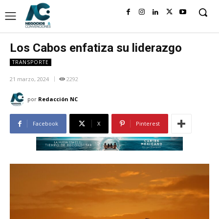
Los Cabos enfatiza su liderazgo
TRANSPORTE
21 marzo, 2024
2292
por
Redacción NC
Facebook
X
Pinterest