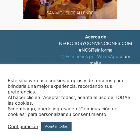
Acerca de
NEGOCIOSYCONVENCIONES.COM
#NCSíTeInforma
Escríbenos por WhatsApp
o por
mail a
contacto@negociosyconvenciones.com
Este sitio web usa cookies propias y de terceros para
brindarle una mejor experiencia, recordando sus
preferencias.
Al hacer clic en "Aceptar todas", acepta el uso de TODAS
las cookies.
Sin embargo, puede ingresar en "Configuración de
© Negocios y Convenciones
cookies" para personalizar su consentimiento.
Configuración
Aceptar todas
Aviso de privacidad