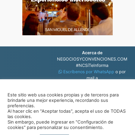
Acerca de
NEGOCIOSYCONVENCIONES.COM
#NCSíTeInforma
Escríbenos por WhatsApp
o por
mail a
contacto@negociosyconvenciones.com
Este sitio web usa cookies propias y de terceros para
brindarle una mejor experiencia, recordando sus
preferencias.
Al hacer clic en "Aceptar todas", acepta el uso de TODAS
las cookies.
Sin embargo, puede ingresar en "Configuración de
© Negocios y Convenciones
cookies" para personalizar su consentimiento.